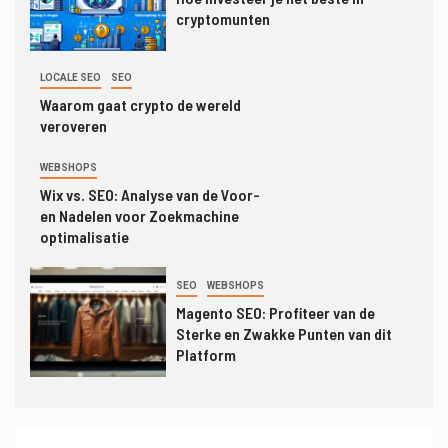
Wix vs. SEO: Analyse van de Voor-
cryptomunten
en Nadelen voor Zoekmachine
optimalisatie
LOCALE SEO
SEO
5
SEO
WEBSHOPS
Waarom gaat crypto de wereld
Magento SEO: Profiteer van de
veroveren
Sterke en Zwakke Punten van dit
Platform
WEBSHOPS
Wix vs. SEO: Analyse van de Voor-
en Nadelen voor Zoekmachine
optimalisatie
SEO
WEBSHOPS
Magento SEO: Profiteer van de
Sterke en Zwakke Punten van dit
Platform