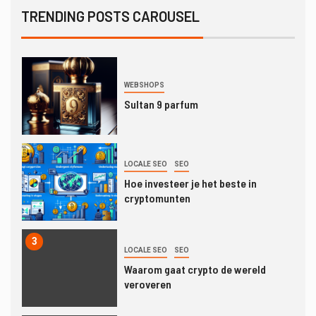
De Voor- en Nadelen van SEO-
TRENDING POSTS CAROUSEL
optimalisatie met WordPress
1
WEBSHOPS
Sultan 9 parfum
2
LOCALE SEO
SEO
Hoe investeer je het beste in
cryptomunten
3
LOCALE SEO
SEO
Waarom gaat crypto de wereld
veroveren