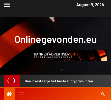
August 9, 2026
Onlinegevonden.eu
Hoe investeer je het beste in cryptomunten
Waar