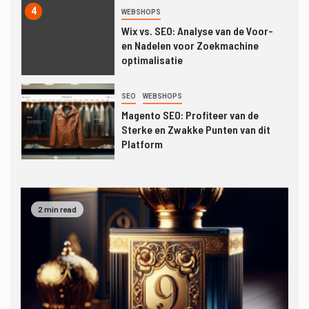
4
WEBSHOPS
Wix vs. SEO: Analyse van de Voor-
en Nadelen voor Zoekmachine
optimalisatie
5
SEO
WEBSHOPS
Magento SEO: Profiteer van de
Sterke en Zwakke Punten van dit
Platform
6
SEO SOFTWARE
Shopify als E-commerce Platform:
2 min read
Voordelen en Nadelen voor SEO
7
SEO
WEBSHOPS
De Voor- en Nadelen van SEO-
optimalisatie met WordPress